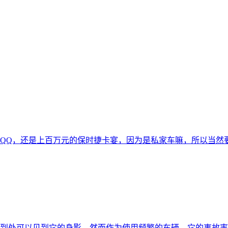
QQ，还是上百万元的保时捷卡宴，因为是私家车嘛，所以当然
到处可以见到它的身影。然而作为使用频繁的车辆，它的事故率