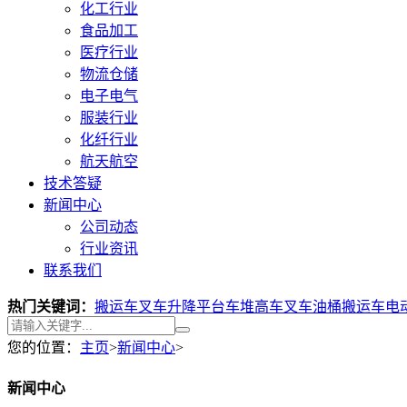
化工行业
食品加工
医疗行业
物流仓储
电子电气
服装行业
化纤行业
航天航空
技术答疑
新闻中心
公司动态
行业资讯
联系我们
热门关键词：
搬运车叉车
升降平台车
堆高车叉车
油桶搬运车
电
您的位置：
主页
>
新闻中心
>
新闻中心