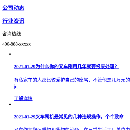
公司动态
行业资讯
咨询热线
400-888-xxxxx
2021-01-29
为什么你的叉车刚用几年就要报废处理？
有私家车的人都比较爱护自己的座驾，不管他是几万元的
间
了解详情
2021-01-29
叉车司机最常见的几种违规操作，个个致命
叉车作为搬运重物和货物的设备，在日常生活工厂单位中