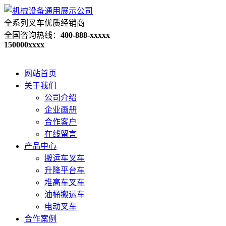
全系列叉车优质经销商
全国咨询热线：
400-888-xxxxx
150000xxxx
网站首页
关于我们
公司介绍
企业画册
合作客户
在线留言
产品中心
搬运车叉车
升降平台车
堆高车叉车
油桶搬运车
电动叉车
合作案例