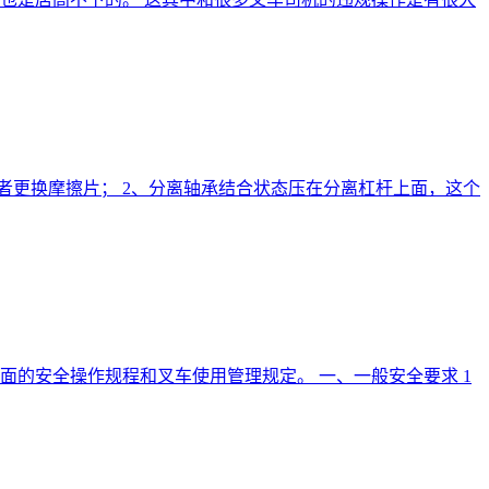
者更换摩擦片； 2、分离轴承结合状态压在分离杠杆上面，这个
的安全操作规程和叉车使用管理规定。 一、一般安全要求 1