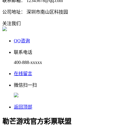
联系邮箱： 12345678@qq.com
公司地址： 深圳市南山区科技园
关注我们
QQ咨询
联系电话
400-888-xxxxx
在线留言
微信扫一扫
返回顶部
勒芒游戏官方彩票联盟