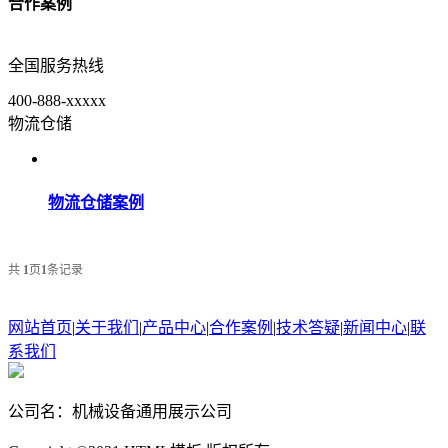
合作案例
全国服务热线
400-888-xxxxx
物流仓储
物流仓储案例
共
1
页
1
条记录
网站首页
|
关于我们
|
产品中心
|
合作案例
|
技术答疑
|
新闻中心
|
联
系我们
公司名：机械设备通用展示公司