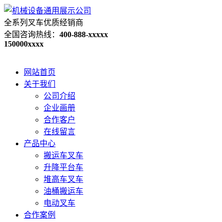
全系列叉车优质经销商
全国咨询热线：
400-888-xxxxx
150000xxxx
网站首页
关于我们
公司介绍
企业画册
合作客户
在线留言
产品中心
搬运车叉车
升降平台车
堆高车叉车
油桶搬运车
电动叉车
合作案例