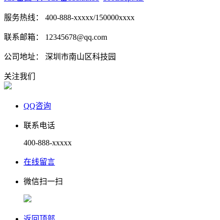
服务热线： 400-888-xxxxx/150000xxxx
联系邮箱： 12345678@qq.com
公司地址： 深圳市南山区科技园
关注我们
QQ咨询
联系电话
400-888-xxxxx
在线留言
微信扫一扫
返回顶部