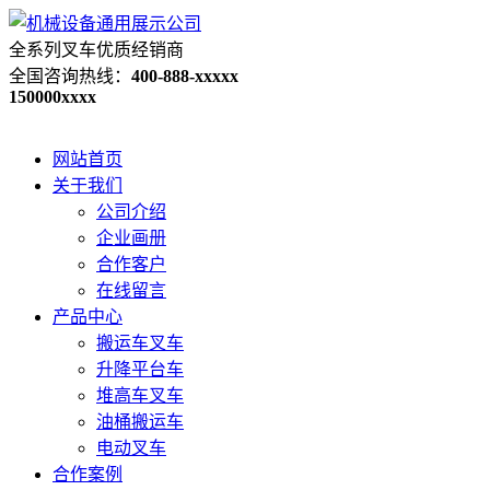
全系列叉车优质经销商
全国咨询热线：
400-888-xxxxx
150000xxxx
网站首页
关于我们
公司介绍
企业画册
合作客户
在线留言
产品中心
搬运车叉车
升降平台车
堆高车叉车
油桶搬运车
电动叉车
合作案例