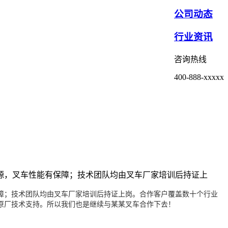
公司动态
行业资讯
咨询热线
400-888-xxxxx
源，叉车性能有保障；技术团队均由叉车厂家培训后持证上
障；技术团队均由叉车厂家培训后持证上岗。合作客户覆盖数十个行业
原厂技术支持。所以我们也是继续与某某叉车合作下去！