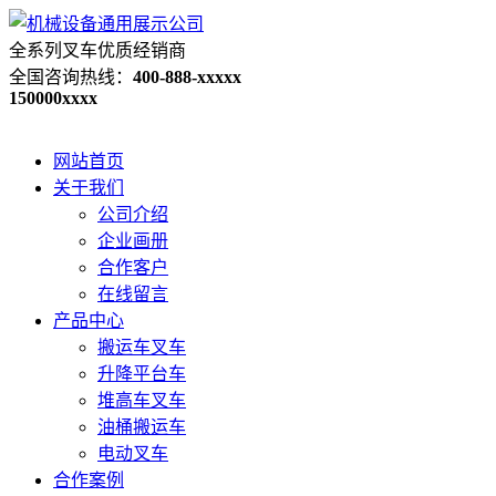
全系列叉车优质经销商
全国咨询热线：
400-888-xxxxx
150000xxxx
网站首页
关于我们
公司介绍
企业画册
合作客户
在线留言
产品中心
搬运车叉车
升降平台车
堆高车叉车
油桶搬运车
电动叉车
合作案例