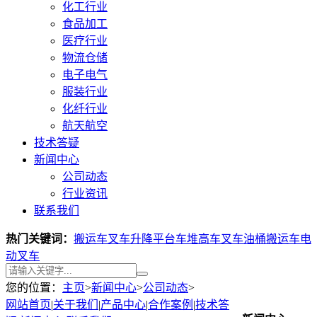
化工行业
食品加工
医疗行业
物流仓储
电子电气
服装行业
化纤行业
航天航空
技术答疑
新闻中心
公司动态
行业资讯
联系我们
热门关键词：
搬运车叉车
升降平台车
堆高车叉车
油桶搬运车
电
动叉车
您的位置：
主页
>
新闻中心
>
公司动态
>
网站首页
|
关于我们
|
产品中心
|
合作案例
|
技术答