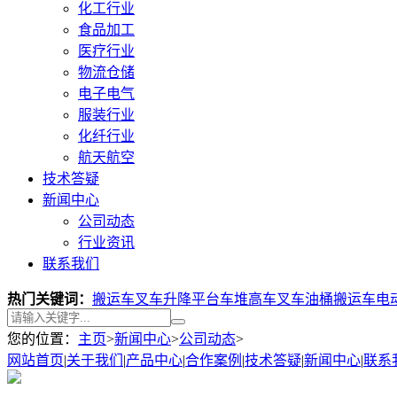
化工行业
食品加工
医疗行业
物流仓储
电子电气
服装行业
化纤行业
航天航空
技术答疑
新闻中心
公司动态
行业资讯
联系我们
热门关键词：
搬运车叉车
升降平台车
堆高车叉车
油桶搬运车
电
您的位置：
主页
>
新闻中心
>
公司动态
>
网站首页
|
关于我们
|
产品中心
|
合作案例
|
技术答疑
|
新闻中心
|
联系