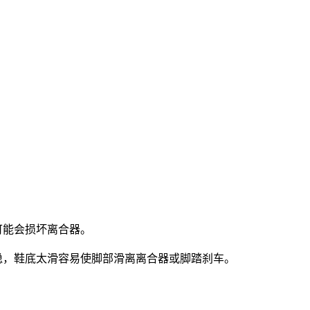
可能会损坏离合器。
稳，鞋底太滑容易使脚部滑离离合器或脚踏刹车。