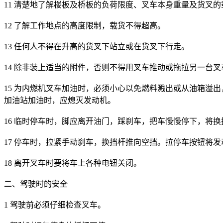
11 清楚地了解楼板及桥板的负荷限度、叉车本身重量及货叉的
12 了解工作地点的高度限制，载货不得超高。
13 任何人不得在升高的货叉下站立或在货叉下行走。
14 除非装上适当的附件，否则不得用叉车推动或拖拉另一台叉
15 为内燃机叉车加油时，必须小心以免燃料溅出或从油箱溢
加油站加油时，应熄灭发动机。
16 临时停车时，脚应离开油门，踩刹车，把车慢慢停下，将
17 停车时，拉紧手动刹车，换挡杆推向空挡。拉停车按钮将
18 离开叉车时要将车上各种电钮关闭。
二、驾驶时的安全
1 驾驶前必须仔细检查叉车。