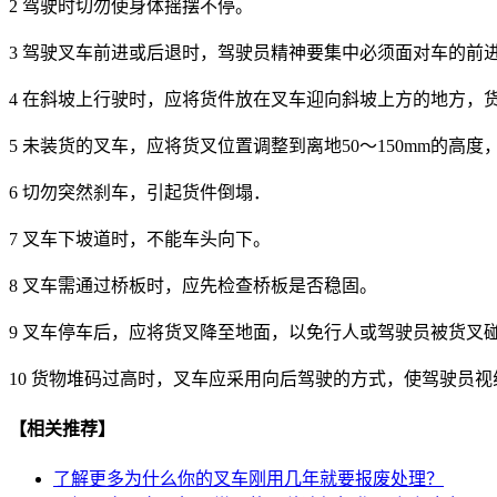
2 驾驶时切勿使身体摇摆不停。
3 驾驶叉车前进或后退时，驾驶员精神要集中必须面对车的
4 在斜坡上行驶时，应将货件放在叉车迎向斜坡上方的地方
5 未装货的叉车，应将货叉位置调整到离地50～150mm的
6 切勿突然刹车，引起货件倒塌．
7 叉车下坡道时，不能车头向下。
8 叉车需通过桥板时，应先检查桥板是否稳固。
9 叉车停车后，应将货叉降至地面，以免行人或驾驶员被货叉
10 货物堆码过高时，叉车应采用向后驾驶的方式，使驾驶员
【相关推荐】
了解更多
为什么你的叉车刚用几年就要报废处理？