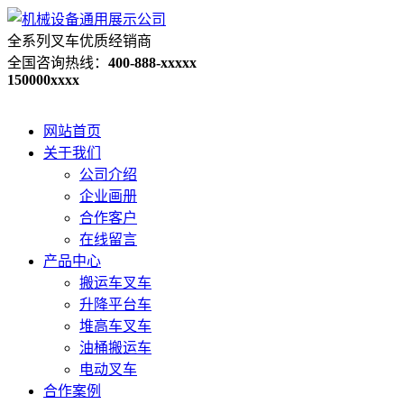
全系列叉车优质经销商
全国咨询热线：
400-888-xxxxx
150000xxxx
网站首页
关于我们
公司介绍
企业画册
合作客户
在线留言
产品中心
搬运车叉车
升降平台车
堆高车叉车
油桶搬运车
电动叉车
合作案例