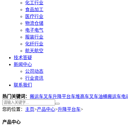
化工行业
食品加工
医疗行业
物流仓储
电子电气
服装行业
化纤行业
航天航空
技术答疑
新闻中心
公司动态
行业资讯
联系我们
热门关键词：
搬运车叉车
升降平台车
堆高车叉车
油桶搬运车
电
您的位置：
主页
>
产品中心
>
升降平台车
>
产品中心