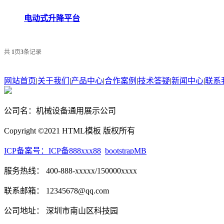
电动式升降平台
共
1
页
3
条记录
网站首页
|
关于我们
|
产品中心
|
合作案例
|
技术答疑
|
新闻中心
|
联系
公司名：机械设备通用展示公司
Copyright ©2021 HTML模板 版权所有
ICP备案号：ICP备888xxx88
bootstrapMB
服务热线： 400-888-xxxxx/150000xxxx
联系邮箱： 12345678@qq.com
公司地址： 深圳市南山区科技园