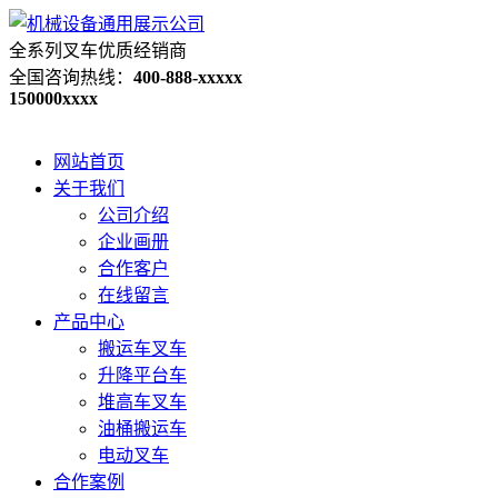
全系列叉车优质经销商
全国咨询热线：
400-888-xxxxx
150000xxxx
网站首页
关于我们
公司介绍
企业画册
合作客户
在线留言
产品中心
搬运车叉车
升降平台车
堆高车叉车
油桶搬运车
电动叉车
合作案例