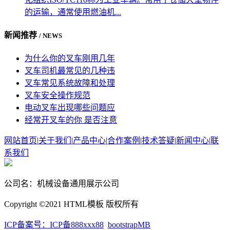
的运输，通常使用燃油机...
新闻推荐
/ NEWS
为什么你的叉车刚用几年
叉车司机最常见的几种违
叉车常见系统故障和处理
叉车安全操作规范
电动叉车出现哪些问题应
经常开叉车的你 是否注意
网站首页
|
关于我们
|
产品中心
|
合作案例
|
技术答疑
|
新闻中心
|
联
系我们
公司名：机械设备通用展示公司
Copyright ©2021 HTML模板 版权所有
ICP备案号：ICP备888xxx88
bootstrapMB