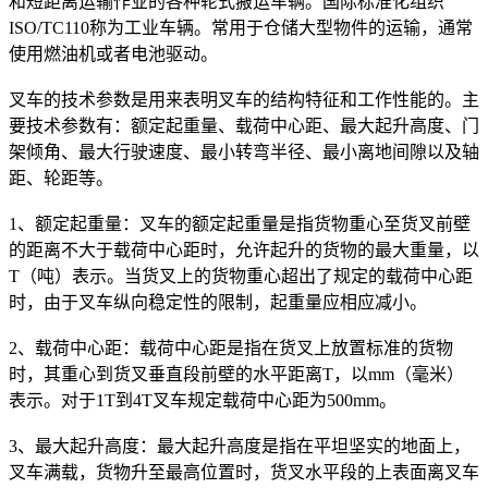
和短距离运输作业的各种轮式搬运车辆。国际标准化组织
ISO/TC110称为工业车辆。常用于仓储大型物件的运输，通常
使用燃油机或者电池驱动。
叉车的技术参数是用来表明叉车的结构特征和工作性能的。主
要技术参数有：额定起重量、载荷中心距、最大起升高度、门
架倾角、最大行驶速度、最小转弯半径、最小离地间隙以及轴
距、轮距等。
1、额定起重量：叉车的额定起重量是指货物重心至货叉前壁
的距离不大于载荷中心距时，允许起升的货物的最大重量，以
T（吨）表示。当货叉上的货物重心超出了规定的载荷中心距
时，由于叉车纵向稳定性的限制，起重量应相应减小。
2、载荷中心距：载荷中心距是指在货叉上放置标准的货物
时，其重心到货叉垂直段前壁的水平距离T，以mm（毫米）
表示。对于1T到4T叉车规定载荷中心距为500mm。
3、最大起升高度：最大起升高度是指在平坦坚实的地面上，
叉车满载，货物升至最高位置时，货叉水平段的上表面离叉车