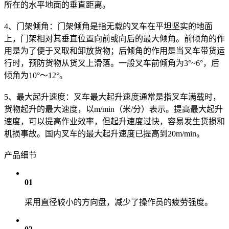
所在的水平地面的垂直距离。
4、门架倾角：门架倾角是指无载的叉车在平坦坚实的地面
上，门架相对其垂直位置向前或向后的最大倾角。前倾角的作
用是为了便于叉取和卸放货物；后倾角的作用是当叉车带货运
行时，预防货物从货叉上滑落。一般叉车前倾角为3°~6°，后
倾角为10°～12°。
5、最大起升速度：叉车最大起升速度通常是指叉车满载时，
货物起升的最大速度，以m/min（米/分）表示。提高最大起升
速度，可以提高作业效率，但起升速度过快，容易发生货损和
机损事故。国内叉车的最大起升速度已提高到20m/min。
产品细节
01
采用直径较小的方向盘，减少了操作员的疲劳强度。