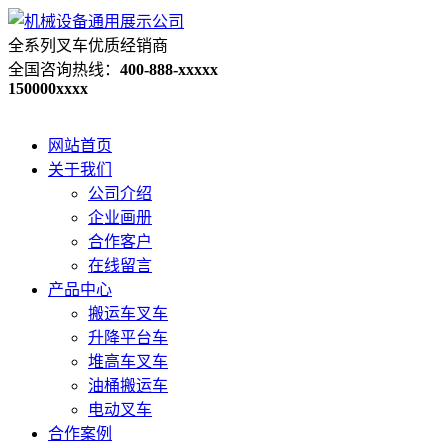
全系列叉车优质经销商
全国咨询热线：
400-888-xxxxx
150000xxxx
网站首页
关于我们
公司介绍
企业画册
合作客户
在线留言
产品中心
搬运车叉车
升降平台车
堆高车叉车
油桶搬运车
电动叉车
合作案例