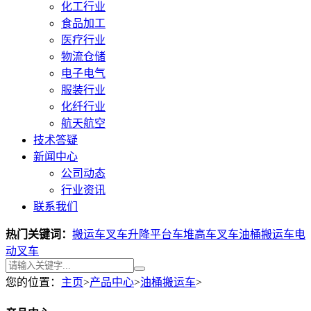
化工行业
食品加工
医疗行业
物流仓储
电子电气
服装行业
化纤行业
航天航空
技术答疑
新闻中心
公司动态
行业资讯
联系我们
热门关键词：
搬运车叉车
升降平台车
堆高车叉车
油桶搬运车
电
动叉车
您的位置：
主页
>
产品中心
>
油桶搬运车
>